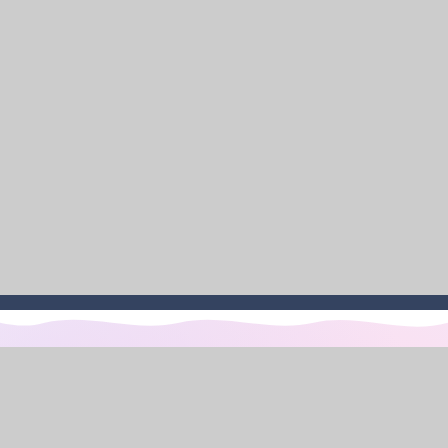
تماس با ما
آدرس ساختمان آزادگان: کرج-طالقانی شمالی - پل آزادگان - روبروی
مسجد مهدویه